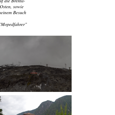
f die Brenta-
Osten, sowie
 meinem Besuch
r "Mopedfahrer"