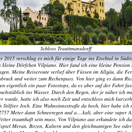
Schloss Trauttmansdorff
 2015 verschlug es mich für einige Tage ins Etschtal in Südt
s kleine Dörfchen Vilpiano. Hier fand ich eine kleine Pensio
agen. Meine Reiseroute verlief über Füssen im Allgäu, die Fe
sbruck und weiter zum Rechenpass. Von hier ging es dann Ri
n eigentlich ein paar Fotostops, da es aber auf der Fahrt fas
 buchstäblich ins Wasser. Durch den Regen, der je näher ich m
r wurde, hatte ich also noch Zeit und entschloss mich kurzer
s Stilfser Joch. Eine Wahnsinnsstraße da hoch, hier habe ic
2757 Meter dann Schneeregen und a....kalt, aber eine super A
etter traumhaft sein muss. Von Vilpiano aus erkundete ich da
spiel Meran, Bozen, Kaltern und den gleichnamigen See oder