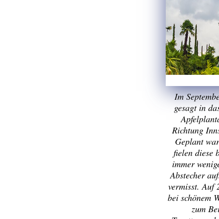
Im September
gesagt in da
Apfelplant
Richtung Inn
Geplant ware
fielen diese
immer wenige
Abstecher auf
vermisst. Auf 
bei schönem W
zum Bei