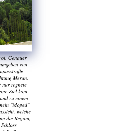
irol. Genauer
n umgeben von
rnpasstraße
chtung Meran.
t nur regnete
eine Ziel kam
hand zu einem
h mein "Moped"
ussicht, welche
nn die Region,
 Schloss