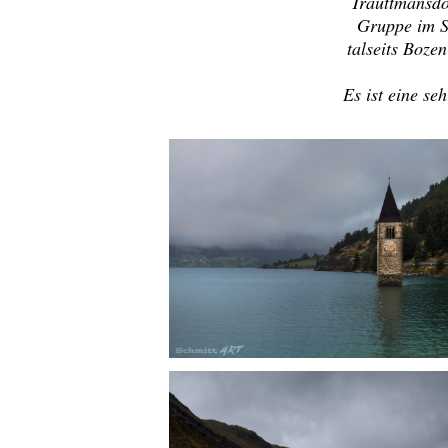
Trauttmansdo
Gruppe im S
talseits Boze
Es ist eine se